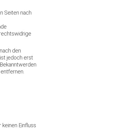
en Seiten nach
mde
rechtswidrige
 nach den
ist jedoch erst
i Bekanntwerden
entfernen.
 keinen Einfluss