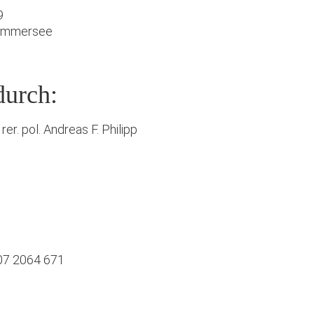
9
Ammersee
durch:
rer. pol. Andreas F. Philipp
807 2064 671