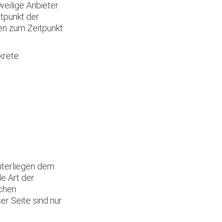
weilige Anbieter
itpunkt der
en zum Zeitpunkt
nkrete
unterliegen dem
e Art der
ichen
r Seite sind nur