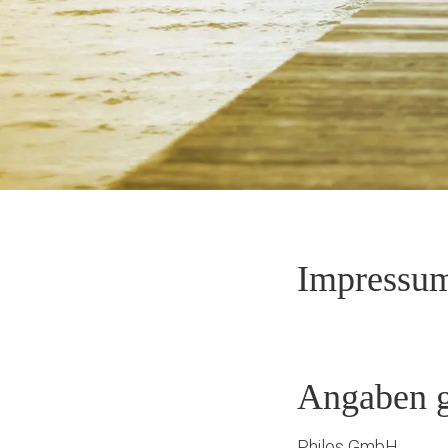
Impressu
Angaben 
Philos GmbH