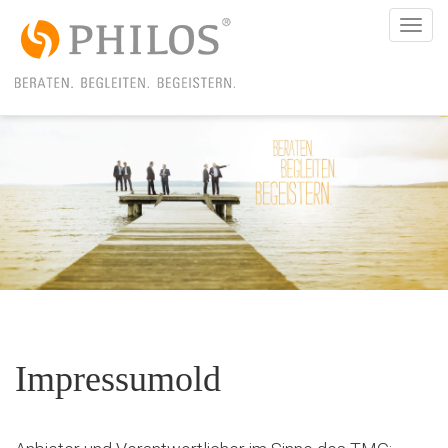
Togg
navi
Impressumold